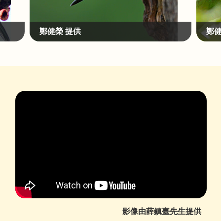
鄭健榮 提供
鄭健
影像由薛鎮臺先生提供