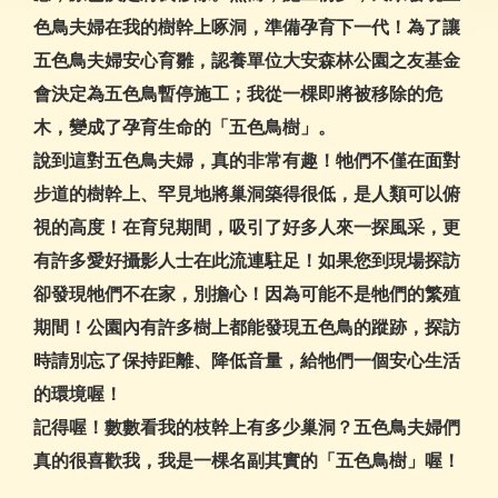
色鳥夫婦在我的樹幹上啄洞，準備孕育下一代！為了讓
五色鳥夫婦安心育雛，認養單位大安森林公園之友基金
會決定為五色鳥暫停施工；我從一棵即將被移除的危
木，變成了孕育生命的「五色鳥樹」。
說到這對五色鳥夫婦，真的非常有趣！牠們不僅在面對
步道的樹幹上、罕見地將巢洞築得很低，是人類可以俯
視的高度！在育兒期間，吸引了好多人來一探風采，更
有許多愛好攝影人士在此流連駐足！如果您到現場探訪
卻發現牠們不在家，別擔心！因為可能不是牠們的繁殖
期間！公園內有許多樹上都能發現五色鳥的蹤跡，探訪
時請別忘了保持距離、降低音量，給牠們一個安心生活
的環境喔！
記得喔！數數看我的枝幹上有多少巢洞？五色鳥夫婦們
真的很喜歡我，我是一棵名副其實的「五色鳥樹」喔！