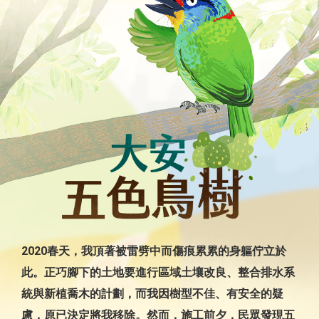
2020春天，我頂著被雷劈中而傷痕累累的身軀佇立於
此。正巧腳下的土地要進行區域土壤改良、整合排水系
統與新植喬木的計劃，而我因樹型不佳、有安全的疑
慮，原已決定將我移除。然而，施工前夕，民眾發現五