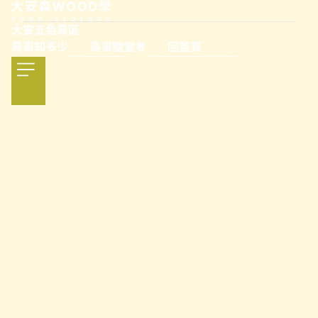
大安五色鳥區
鳥事知多少
鳥事隨堂考
回首頁
大安五色鳥區
鳥事知多少
鳥事隨堂考
回首頁
關於大安森WOOD學
由「大安森林公園之友基金會」打造的生態網絡，囊括公園
裡的動植物資訊、生態情報與友善措施等，傾全力保護生態
環境，維持人與自然和諧共生的美好平衡！
立即探索大安森WOOD學
了解大安森林公園之友基金會